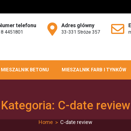
Numer telefonu
Adres główny
18 4451801
33-331 Stróże 357
m
MIESZALNIK BETONU
MIESZALNIK FARB I TYNKÓW
Kategoria:
C-date review
Home
C-date review