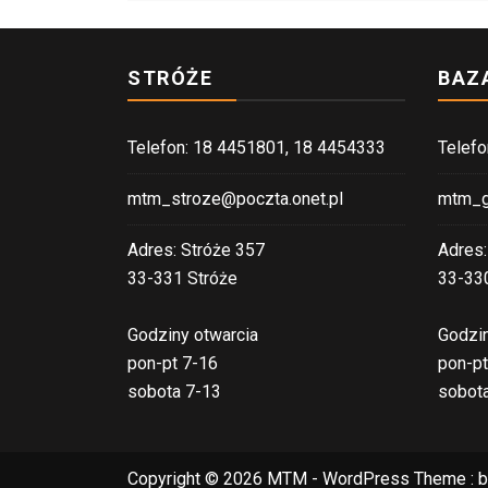
STRÓŻE
BAZ
Telefon: 18 4451801, 18 4454333
Telefo
mtm_stroze@poczta.onet.pl
mtm_g
Adres: Stróże 357
Adres:
33-331 Stróże
33-33
Godziny otwarcia
Godzin
pon-pt 7-16
pon-pt
sobota 7-13
sobot
Copyright © 2026 MTM - WordPress Theme : 