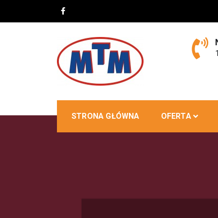
Skip
to
content
MTM
STRONA GŁÓWNA
OFERTA