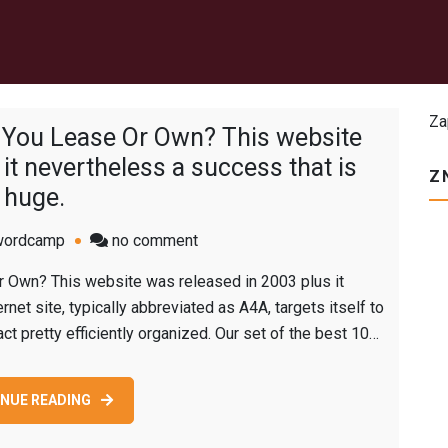
Za
You Lease Or Own? This website
it nevertheless a success that is
Z
huge.
on
wordcamp
no comment
Adam4adam:
 Own? This website was released in 2003 plus it
Just
rnet site, typically abbreviated as A4A, targets itself to
In
act pretty efficiently organized. Our set of the best 10…
Case
You
Lease
NUE READING
Or
Own?