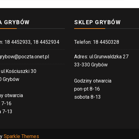
This
website
A GRYBÓW
SKLEP GRYBÓW
was
released
in
n: 18 4452933, 18 4452934
Telefon: 18 4450328
2003
plus
rybow@poczta.onet.pl
Adres: ul.Grunwaldzka 27
it
33-330 Grybów
 ul.Kościuszki 30
nevertheless
0 Grybów
a
Godziny otwarcia
success
pon-pt 8-16
y otwarcia
that
sobota 8-13
 7-16
is
a 7-13
huge.
by
Sparkle Themes