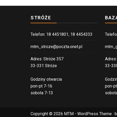
STRÓŻE
BAZ
Telefon: 18 4451801, 18 4454333
Telefo
mtm_stroze@poczta.onet.pl
mtm_g
Adres: Stróże 357
Adres:
33-331 Stróże
33-33
Godziny otwarcia
Godzin
pon-pt 7-16
pon-pt
sobota 7-13
sobot
Copyright © 2026 MTM - WordPress Theme : 