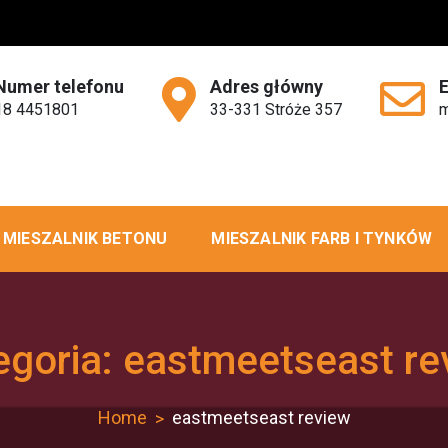
Numer telefonu
Adres główny
18 4451801
33-331 Stróże 357
m
MIESZALNIK BETONU
MIESZALNIK FARB I TYNKÓW
egoria:
eastmeetseast re
Home
eastmeetseast review