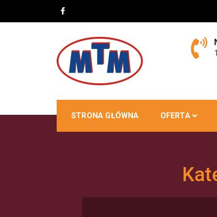
Skip
to
content
MTM
STRONA GŁÓWNA
OFERTA
Kat