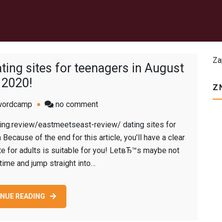
Za
ting sites for teenagers in August
2020!
Z
on
wordcamp
no comment
Top
ting.review/eastmeetseast-review/ dating sites for
6
ecause of the end for this article, you’ll have a clear
most
te for adults is suitable for you! LetвЂ™s maybe not
useful
time and jump straight into…
online
dating
sites
NUE READING
for
teenagers