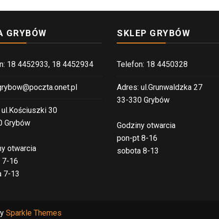
in
August
A GRYBÓW
SKLEP GRYBÓW
2020!
n: 18 4452933, 18 4452934
Telefon: 18 4450328
rybow@poczta.onet.pl
Adres: ul.Grunwaldzka 27
33-330 Grybów
 ul.Kościuszki 30
0 Grybów
Godziny otwarcia
pon-pt 8-16
y otwarcia
sobota 8-13
 7-16
a 7-13
by
Sparkle Themes