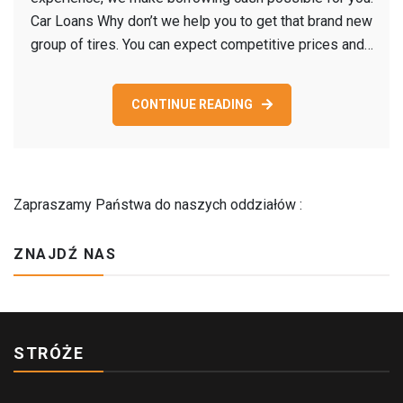
insura
Car Loans Why don’t we help you to get that brand new
to
group of tires. You can expect competitive prices and…
protec
our
collate
CONTINUE READING
if
you
do
not
Zapraszamy Państwa do naszych oddziałów :
buy
your
ZNAJDŹ NAS
own
insuran
STRÓŻE