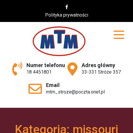
Skip
to
Polityka prywatności
content
MTM
Numer telefonu
Adres główny
18 4451801
33-331 Stróże 357
Email
mtm_stroze@poczta.onet.pl
Kategoria:
missouri